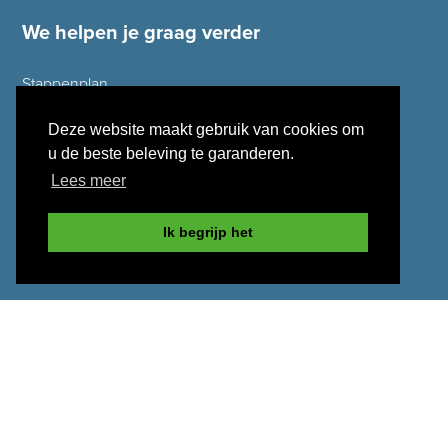
We helpen je graag verder
Stappenplan
Hypotheek berekenen
Deze website maakt gebruik van cookies om
Ontzorgpakket
u de beste beleving te garanderen.
Oversluiten
Lees meer
Inkomen uit België
Ik begrijp het
Klachtenprocedure
Financiële Check