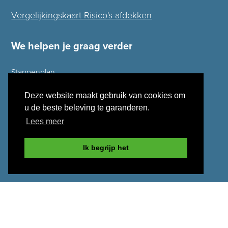
Vergelijkingskaart Risico's afdekken
We helpen je graag verder
Stappenplan
Hypotheek berekenen
Deze website maakt gebruik van cookies om
Ontzorgpakket
u de beste beleving te garanderen.
Oversluiten
Lees meer
Inkomen uit België
Ik begrijp het
Klachtenprocedure
Financiële Check